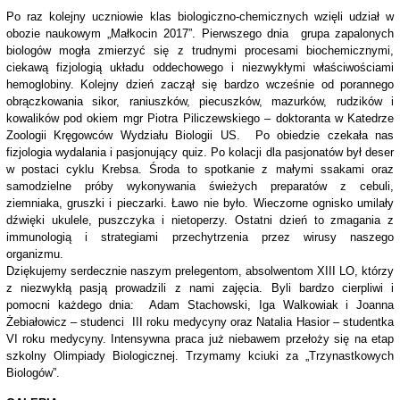
Po raz kolejny uczniowie klas biologiczno-chemicznych wzięli udział w
obozie naukowym „Małkocin 2017”. Pierwszego dnia grupa zapalonych
biologów mogła zmierzyć się z trudnymi procesami biochemicznymi,
ciekawą fizjologią układu oddechowego i niezwykłymi właściwościami
hemoglobiny. Kolejny dzień zaczął się bardzo wcześnie od porannego
obrączkowania sikor, raniuszków, piecuszków, mazurków, rudzików i
kowalików pod okiem mgr Piotra Piliczewskiego – doktoranta w Katedrze
Zoologii Kręgowców Wydziału Biologii US. Po obiedzie czekała nas
fizjologia wydalania i pasjonujący quiz. Po kolacji dla pasjonatów był deser
w postaci cyklu Krebsa. Środa to spotkanie z małymi ssakami oraz
samodzielne próby wykonywania świeżych preparatów z cebuli,
ziemniaka, gruszki i pieczarki. Ławo nie było. Wieczorne ognisko umilały
dźwięki ukulele, puszczyka i nietoperzy. Ostatni dzień to zmagania z
immunologią i strategiami przechytrzenia przez wirusy naszego
organizmu.
Dziękujemy serdecznie naszym prelegentom, absolwentom XIII LO, którzy
z niezwykłą pasją prowadzili z nami zajęcia. Byli bardzo cierpliwi i
pomocni każdego dnia: Adam Stachowski, Iga Walkowiak i Joanna
Żebiałowicz – studenci III roku medycyny oraz Natalia Hasior – studentka
VI roku medycyny. Intensywna praca już niebawem przełoży się na etap
szkolny Olimpiady Biologicznej. Trzymamy kciuki za „Trzynastkowych
Biologów”.