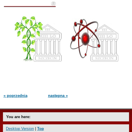
« poprzednia
następna »
You are here:
Desktop Version
|
Top