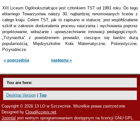
XIII Liceum Ogólnokształcące jest członkiem TST od 1991 roku. Do tego
elitarnego Towarzystwa należy 30, najbardziej renomowanych liceów z
całego kraju. Celem TST, jak to zapisano w statucie, jest współdziałanie
szkół w zakresie doskonalenia procesu nauczania i wychowania poprzez
projektowanie, wdrażanie i upowszechnianie innowacji pedagogicznych.
„Trzynastka” z powodzeniem prowadzi, cieszące się bardzo dużą
popularnością, Międzyszkolne Koła Matematyczne, Polonistyczne,
Przyrodnicze.
« poprzednia
następna »
You are here:
Desktop Version
|
Top
Copyright © 2026 13 LO w Szczecinie. Wszelkie prawa zastrzeżone.
Designed by
CloudAccess.net
.
Joomla!
jest wolnym oprogramowaniem dostępnym na licencji GNU GPL.