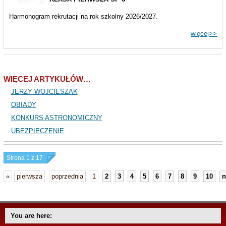
Harmonogram rekrutacji na rok szkolny 2026/2027.
więcej>>
WIĘCEJ ARTYKUŁÓW…
JERZY WOJCIESZAK
OBIADY
KONKURS ASTRONOMICZNY
UBEZPIECZENIE
Strona 1 z 17
«
pierwsza
poprzednia
1
2
3
4
5
6
7
8
9
10
n
You are here: