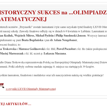
ISTORYCZNY SUKCES na ...OLIMPIADZ
ATEMATYCZNEJ
zterech uczniów „Trzynastki” zostało laureatami i tyle samo uzyskało tytuł finalisty LXVII O
orii naszej szkoły. Zawody finałowe odbyły się w dniach 6-9 kwietnia w Lublinie. Laureatami zo
an Koźluk, Wojciech Mitros, Michał Pychtin i Philip Smolenski-Jensen
. Wszyscy laureaci
opiekunami są: pani
Beata Bogdańska
i pan
dr Adam Neugebauer
,
oczni finaliści, to:
na Trokowska
i
Mateusz Goślinowski
z kl. IIId,
Paweł Poczobut
z kl. IIe (także podopieczn
z
Maciej Maruszczak
z kl. Id, uczeń p.
Łukasza Maczana
.
dto Diana Trokowska reprezentowała Polskę na Europejskiej Olimpiady Matematycznej Dziewcz
munii. Polki zdobyły srebrne medale zajmując 8. miejsce na startujących 39 krajów.
stkim laureatom, finalistom i medalistce oraz ich nauczycielom należą się wielkie gratulacje!
>>wyniki LXVII Olimpiady Matematycznej
CEJ ARTYKUŁÓW…