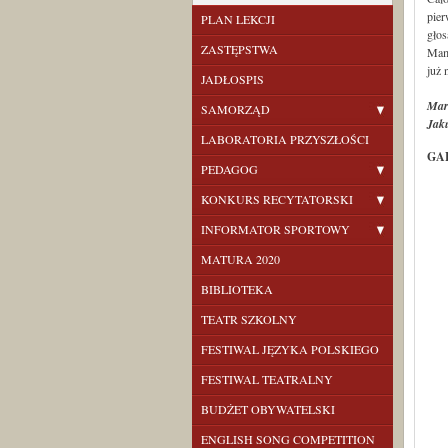
pier
PLAN LEKCJI
głos
ZASTĘPSTWA
Mamy
już 
JADŁOSPIS
Mar
SAMORZĄD
Jak
LABORATORIA PRZYSZŁOŚCI
GA
PEDAGOG
KONKURS RECYTATORSKI
INFORMATOR SPORTOWY
MATURA 2020
BIBLIOTEKA
TEATR SZKOLNY
FESTIWAL JĘZYKA POLSKIEGO
FESTIWAL TEATRALNY
BUDŻET OBYWATELSKI
ENGLISH SONG COMPETITION