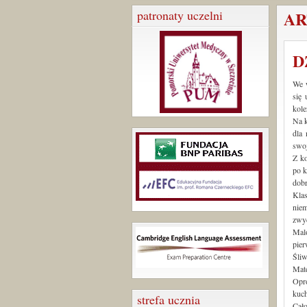
patronaty uczelni
AR
D
We w
się
kole
Na k
dla 
swoj
Z ko
po k
dobr
Kla
nie
zwyc
Mal
pie
Śliw
Mate
Opró
kuch
strefa ucznia
Cał