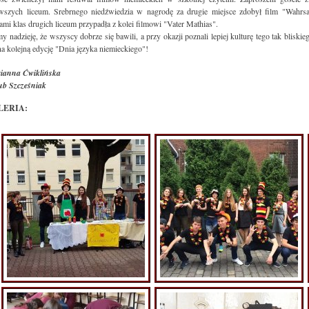
wszych liceum. Srebrnego niedźwiedzia w nagrodę za drugie miejsce zdobył film "Wahrsag
ami klas drugich liceum przypadła z kolei filmowi "Vater Mathias".
 nadzieję, że wszyscy dobrze się bawili, a przy okazji poznali lepiej kulturę tego tak bliski
na kolejną edycję "Dnia języka niemieckiego"!
ianna Ćwiklińska
ub Szcześniak
LERIA: