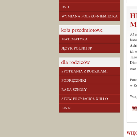
DSD
H
WYMIANA POLSKO-NIEMIECKA
M
koła przedmiotowe
Aż c
MATEMATYKA
hist
Adri
JĘZYK POLSKI SP
ich 
Tegor
dla rodziców
Dia
ora
SPOTKANIA Z RODZICAMI
Pona
PODRĘCZNIKI
w Ru
RADA SZKOŁY
Wszy
STOW. PRZYJACIÓŁ XIII LO
LINKI
WIĘ