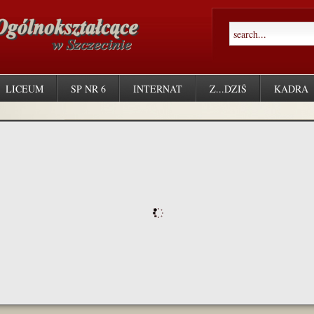
LICEUM
SP NR 6
INTERNAT
Z...DZIŚ
KADRA