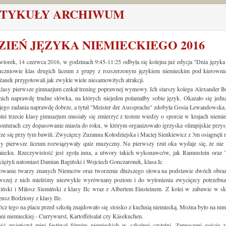
TYKUŁY ARCHIWUM
ZIEŃ JĘZYKA NIEMIECKIEGO 2016
torek, 14 czerwca 2016, w godzinach 9:45-11:25 odbyła się kolejna już edycja "Dnia języka n
 uczniowie klas drugich liceum z grupy z rozszerzonym językiem niemieckim pod kierowni
żanek przygotowali jak zwykle wiele niesamowitych atrakcji.
lasy pierwsze gimnazjum czekał trening poprawnej wymowy. Ich starszy kolega Alexander Boc
nich naprawdę trudne słówka, na których niejeden połamałby sobie język. Okazało się jedna
ego zadania naprawdę dobrze, a tytuł "Meister der Aussprache" zdobyła Gosia Lewandowska
lei trzecie klasy gimnazjum musiały się zmierzyć z testem wiedzy o sporcie w krajach nie
onturach czy dopasowanie miasta do roku, w którym organizowało igrzyska olimpijskie przy
ze się przy tym bawili. Zwycięzcy Zuzanna Kołodziejska i Maciej Sienkiewicz z 3m osiągnęl
sy pierwsze liceum rozwiązywały quiz muzyczny. Na pierwszy rzut oka wydaje się, że nie
miecku. Rzeczywistość jest zgoła inna, a utwory takich wykonawców, jak Rammstein oraz 
iężyli natomiast Damian Bagiński i Wojciech Gonczaronek, klasa Ic
owanie twarzy znanych Niemców oraz tworzenie dłuższego słowa na podstawie dwóch obrazk
rwszej z nich mieliśmy niezwykle wyrównany poziom i do wyłonienia zwycięzcy potrzebna 
iński i Miłosz Siemiński z klasy IIc wraz z Albertem Einsteinem. Z kolei w zabawie w sko
usz Bodziony z klasy IIe.
cz tego na placu przed szkołą znajdowało się stoisko z kuchnią niemiecką. Można było na ni
ni niemieckiej - Currywurst, Kartoffelsalat czy Käsekuchen.
ość zwieńczył mini festiwal filmów niemieckich w szkolnej czytelni. Zaproszeni goście 