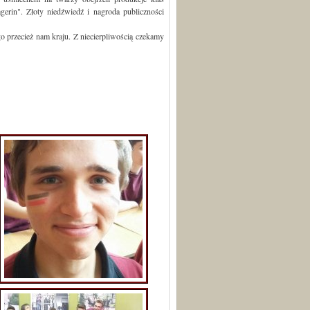
erin". Złoty niedźwiedź i nagroda publiczności
ego przecież nam kraju. Z niecierpliwością czekamy