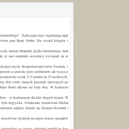
iemieckiego". Tradycyjnie jego organizacją zajęli
ctwem pani Beaty Stelter. Dla swoich kolegów i
zek, laureat olimpiady języka niemieckiego, miał
k, że nasi najmłodsi uczestnicy wywiązali się ze
.
mieckojęzycznych. Rozpoznawanie torów Formuły 1
sporzyło co prawda sporo problemów, ale wszyscy
i niesamowity wynik 23,5 punktu na 25 możliwych.
 ma zbyt wielu znanych piosenek śpiewanych po
Tokio Hotel nikomu nie były obce. W konkursie
ów - to konkurencje dla klas drugich liceum. W
była dogrywka. Ostatecznie triumfowali Michał
jarzenia najlepsi okazali się Zuzanna Kosmala i
m skosztować słynnych na całym świecie specjałów
z uśmiechem na twarzy obejrzeli produkcje klas