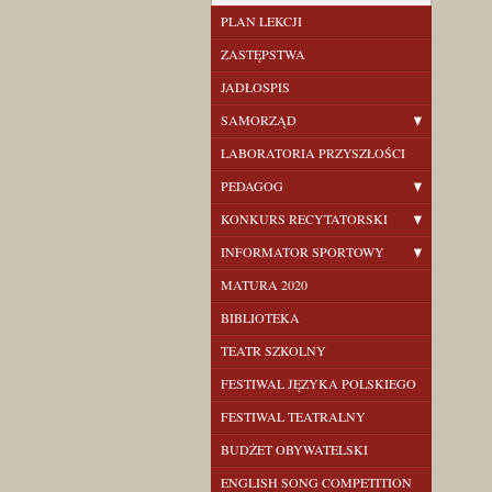
PLAN LEKCJI
ZASTĘPSTWA
JADŁOSPIS
SAMORZĄD
LABORATORIA PRZYSZŁOŚCI
PEDAGOG
KONKURS RECYTATORSKI
INFORMATOR SPORTOWY
MATURA 2020
BIBLIOTEKA
TEATR SZKOLNY
FESTIWAL JĘZYKA POLSKIEGO
FESTIWAL TEATRALNY
BUDŻET OBYWATELSKI
ENGLISH SONG COMPETITION