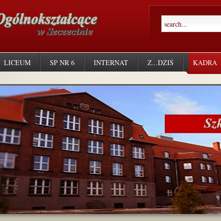
LICEUM
SP NR 6
INTERNAT
Z...DZIŚ
KADRA