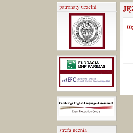
patronaty uczelni
JĘ
m
strefa ucznia