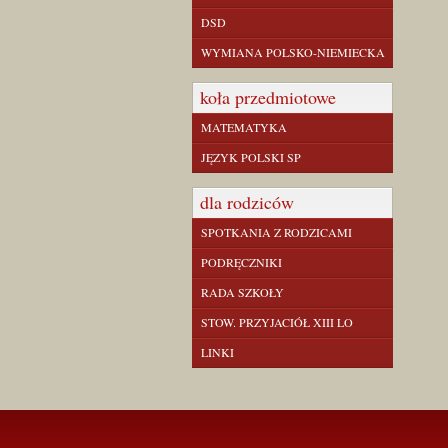
DSD
WYMIANA POLSKO-NIEMIECKA
koła przedmiotowe
MATEMATYKA
JĘZYK POLSKI SP
dla rodziców
SPOTKANIA Z RODZICAMI
PODRĘCZNIKI
RADA SZKOŁY
STOW. PRZYJACIÓŁ XIII LO
LINKI