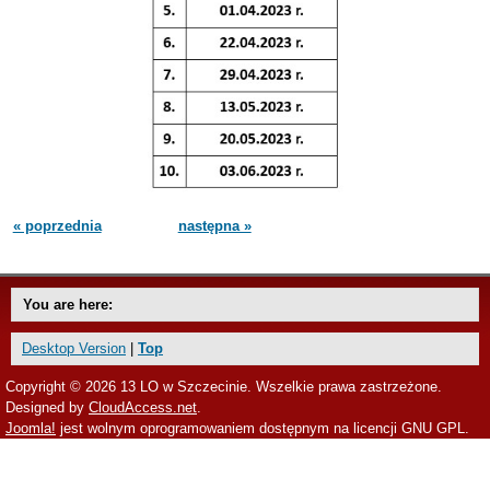
« poprzednia
następna »
You are here:
Desktop Version
|
Top
Copyright © 2026 13 LO w Szczecinie. Wszelkie prawa zastrzeżone.
Designed by
CloudAccess.net
.
Joomla!
jest wolnym oprogramowaniem dostępnym na licencji GNU GPL.