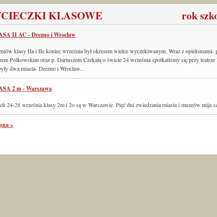
CIECZKI KLASOWE rok szkolny 
SA II AC - Drezno i Wrocław
zniów klasy IIa i IIc koniec września był okresem wielce wyczekiwanym. Wraz z opiekunami- 
zem Polkowskim oraz p. Dariuszem Czekałą o świcie 24 września spotkaliśmy się przy teatrze l
były dwa miasta- Drezno i Wrocław...
SA 2 m - Warszawa
ch 24-28 września klasy 2m i 2o są w Warszawie. Pięć dni zwiedzania miasta i muzeów mija s
pna »