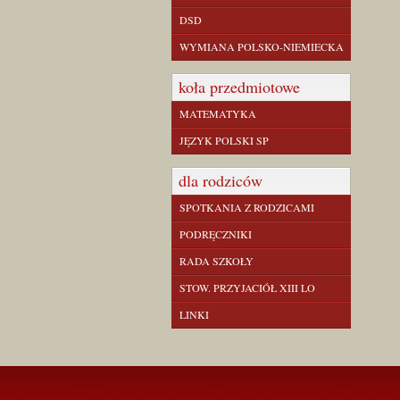
DSD
WYMIANA POLSKO-NIEMIECKA
koła przedmiotowe
MATEMATYKA
JĘZYK POLSKI SP
dla rodziców
SPOTKANIA Z RODZICAMI
PODRĘCZNIKI
RADA SZKOŁY
STOW. PRZYJACIÓŁ XIII LO
LINKI