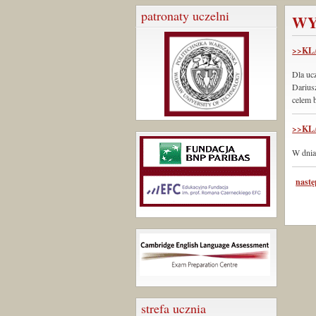
patronaty uczelni
WY
>>KLA
Dla uc
Darius
celem 
>>KLA
W dnia
nastę
strefa ucznia