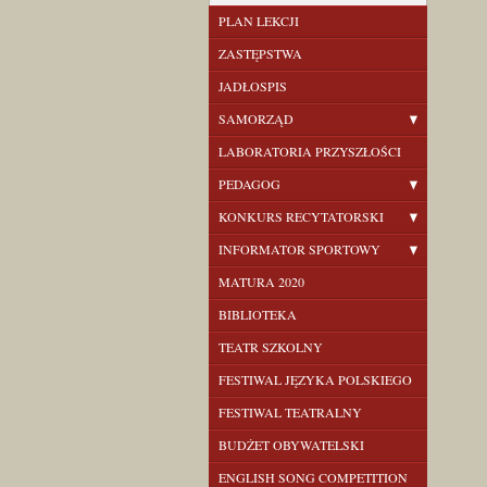
PLAN LEKCJI
ZASTĘPSTWA
JADŁOSPIS
SAMORZĄD
LABORATORIA PRZYSZŁOŚCI
PEDAGOG
KONKURS RECYTATORSKI
INFORMATOR SPORTOWY
MATURA 2020
BIBLIOTEKA
TEATR SZKOLNY
FESTIWAL JĘZYKA POLSKIEGO
FESTIWAL TEATRALNY
BUDŻET OBYWATELSKI
ENGLISH SONG COMPETITION