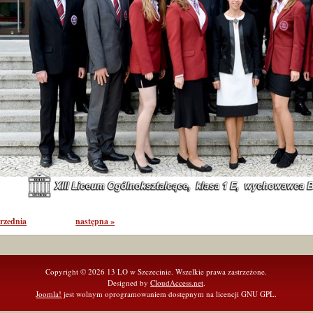
rzednia
następna »
Copyright © 2026 13 LO w Szczecinie. Wszelkie prawa zastrzeżone.
Designed by
CloudAccess.net
.
Joomla!
jest wolnym oprogramowaniem dostępnym na licencji GNU GPL.