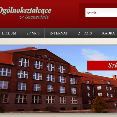
LICEUM
SP NR 6
INTERNAT
Z...DZIŚ
KADRA