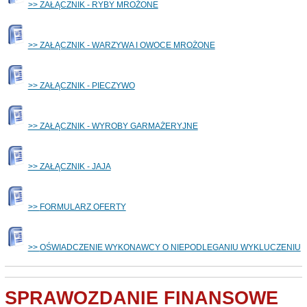
>> ZAŁĄCZNIK - RYBY MROŻONE
>> ZAŁĄCZNIK - WARZYWA I OWOCE MROŻONE
>> ZAŁĄCZNIK - PIECZYWO
>> ZAŁĄCZNIK - WYROBY GARMAŻERYJNE
>> ZAŁĄCZNIK - JAJA
>>
FORMULARZ OFERTY
>>
OŚWIADCZENIE WYKONAWCY O NIEPODLEGANIU WYKLUCZENIU
SPRAWOZDANIE FINANSOWE