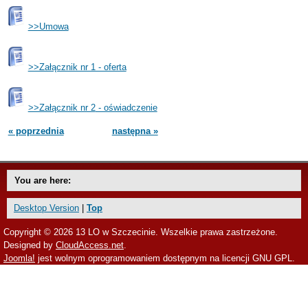
>>Umowa
>>Załącznik nr 1 - oferta
>>Załącznik nr 2
- oświadczenie
« poprzednia
następna »
You are here:
Desktop Version
|
Top
Copyright © 2026 13 LO w Szczecinie. Wszelkie prawa zastrzeżone.
Designed by
CloudAccess.net
.
Joomla!
jest wolnym oprogramowaniem dostępnym na licencji GNU GPL.