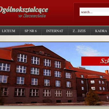
LICEUM
SP NR 6
INTERNAT
Z...DZIŚ
KADRA