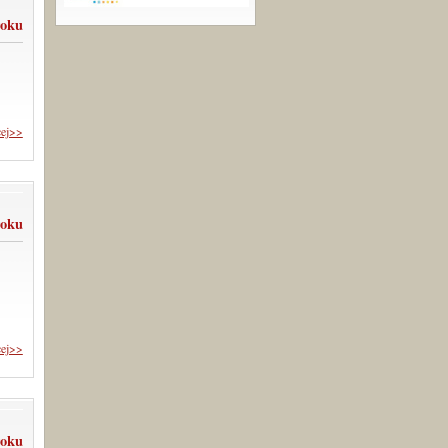
roku
cej>>
roku
cej>>
roku