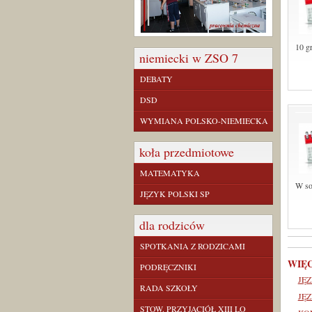
10 g
niemiecki w ZSO 7
DEBATY
DSD
WYMIANA POLSKO-NIEMIECKA
koła przedmiotowe
MATEMATYKA
W so
JĘZYK POLSKI SP
dla rodziców
SPOTKANIA Z RODZICAMI
WIĘ
PODRĘCZNIKI
JĘZ
RADA SZKOŁY
JĘ
STOW. PRZYJACIÓŁ XIII LO