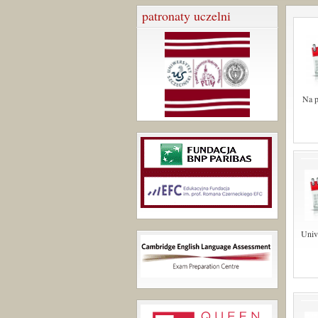
patronaty uczelni
Na p
Univ