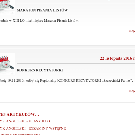
MARATON PISANIA LISTÓW
rudnia w XIII LO miał miejsce Maraton Pisania Listów.
wię
22 listopada 2016 
KONKURS RECYTATORKI
botę 19.11.2016r. odbył się Regionalny KONKURS RECYTATORKI „Szczeciński Parnas”.
wię
CEJ ARTYKUŁÓW…
YK ANGIELSKI - KLASY II LO
ZYK ANGIELSKI - EGZAMINY WSTĘPNE