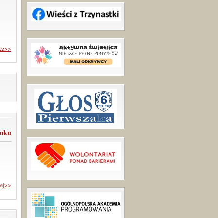
cz>>
roku
cej>>