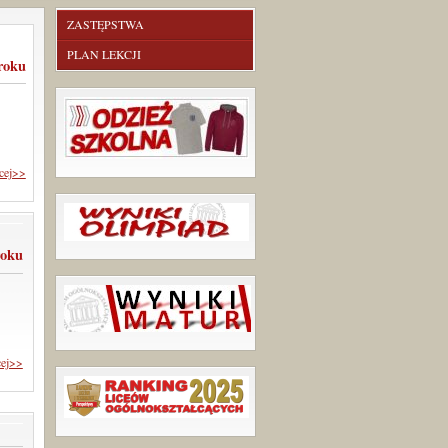
ZASTĘPSTWA
PLAN LEKCJI
 roku
cej>>
roku
cej>>