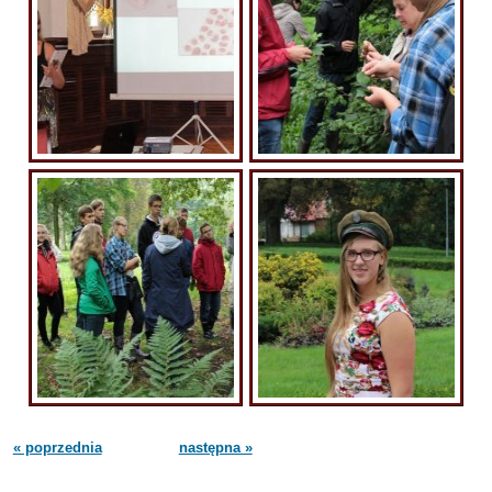
« poprzednia
następna »