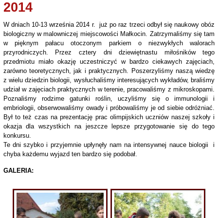
2014
W dniach 10-13 września 2014 r. już po raz trzeci odbył się naukowy obóz
biologiczny w malowniczej miejscowości Małkocin. Zatrzymaliśmy się tam
w pięknym pałacu otoczonym parkiem o niezwykłych walorach
przyrodniczych. Przez cztery dni dziewiętnastu miłośników tego
przedmiotu miało okazję uczestniczyć w bardzo ciekawych zajęciach,
zarówno teoretycznych, jak i praktycznych. Poszerzyliśmy naszą wiedzę
z wielu dziedzin biologii, wysłuchaliśmy interesujących wykładów, braliśmy
udział w zajęciach praktycznych w terenie, pracowaliśmy z mikroskopami.
Poznaliśmy rodzime gatunki roślin, uczyliśmy się o immunologii i
embriologii, obserwowaliśmy owady i próbowaliśmy je od siebie odróżniać.
Był to też czas na prezentację prac olimpijskich uczniów naszej szkoły i
okazja dla wszystkich na jeszcze lepsze przygotowanie się do tego
konkursu.
Te dni szybko i przyjemnie upłynęły nam na intensywnej nauce biologii i
chyba każdemu wyjazd ten bardzo się podobał.
GALERIA: