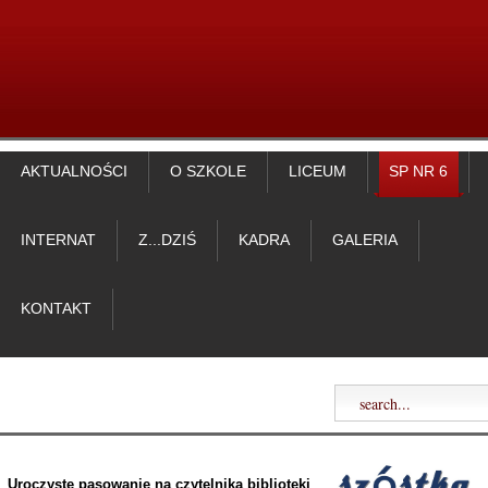
AKTUALNOŚCI
O SZKOLE
LICEUM
SP NR 6
INTERNAT
Z...DZIŚ
KADRA
GALERIA
KONTAKT
Uroczyste pasowanie na czytelnika biblioteki