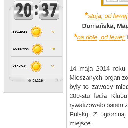
*
stoją, od lewej
Domańska, Mag
SZCZECIN
°C
*
na dole, od lewej:
WARSZAWA
°C
KRAKÓW
°C
14 maja 2014 roku 
Mieszanych organiz
06.08.2026
były to zawody mię
200-stu lecia Klu
rywalizowało osiem z
Polski). Z ogromną 
miejsce.